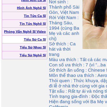
Hình Ảnh Ca Sĩ
Nơi sinh :
Thành phố Sài
Hình Ảnh Nghệ Sĩ
Gòn, Việt Nam
Tin Tức Ca Sĩ
Rời Việt Nam :
Tháng Sáu,
Tin Tức Nghệ Sĩ
1994 (cùng Ba
Phỏng Vấn Nghệ Sĩ Video
Mẹ và các anh
chị)
Tiểu Sử Ca Sĩ
Sở thích : Ca
Tiểu Sử Nhạc Sĩ
hát và thời
trang
Tiểu Sử Nghệ Sĩ
Màu ưa thích : Tất cả các mà
Con số ưa thích : 7 (vì “...b
Sở thích ăn uống : Chinese 
Môn thể thao ưa thích : Aero
Thói quen : Thức khuya, dậy
đi lễ ở nhà thờ cùng với gia 
Tật xấu : Rất tự ái và nóng t
Tình trạng gia-đình : Độc thâ
Hiện đang sống với Ba Mẹ 
California