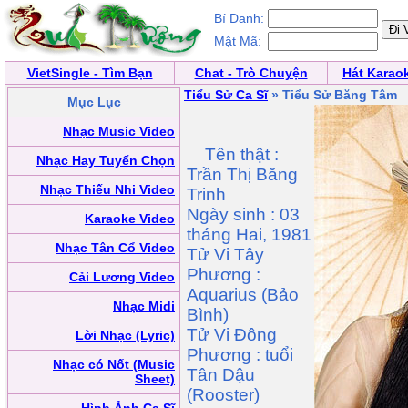
Bí Danh:
Mật Mã:
VietSingle - Tìm Bạn
Chat - Trò Chuyện
Hát Karao
Tiểu Sử Ca Sĩ
» Tiểu Sử Băng Tâm
Mục Lục
Nhạc Music Video
Tên thật :
Nhạc Hay Tuyển Chọn
Trần Thị Băng
Nhạc Thiếu Nhi Video
Trinh
Ngày sinh : 03
Karaoke Video
tháng Hai, 1981
Nhạc Tân Cổ Video
Tử Vi Tây
Phương :
Cải Lương Video
Aquarius (Bảo
Nhạc Midi
Bình)
Tử Vi Đông
Lời Nhạc (Lyric)
Phương : tuổi
Nhạc có Nốt (Music
Tân Dậu
Sheet)
(Rooster)