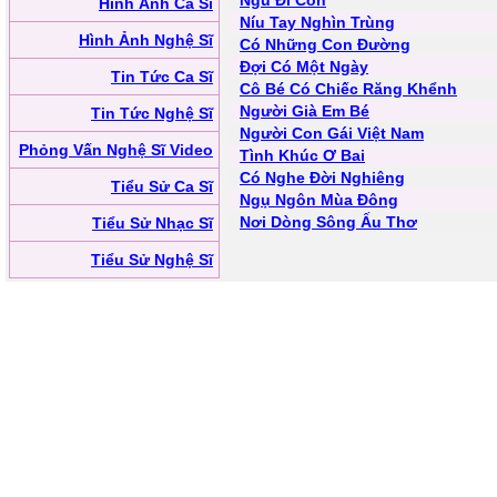
Ngủ Đi Con
Hình Ảnh Ca Sĩ
Níu Tay Nghìn Trùng
Hình Ảnh Nghệ Sĩ
Có Những Con Đường
Đợi Có Một Ngày
Tin Tức Ca Sĩ
Cô Bé Có Chiếc Răng Khểnh
Người Già Em Bé
Tin Tức Nghệ Sĩ
Người Con Gái Việt Nam
Phỏng Vấn Nghệ Sĩ Video
Tình Khúc Ơ Bai
Có Nghe Đời Nghiêng
Tiểu Sử Ca Sĩ
Ngụ Ngôn Mùa Đông
Nơi Dòng Sông Ấu Thơ
Tiểu Sử Nhạc Sĩ
Tiểu Sử Nghệ Sĩ