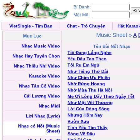
Bí Danh:
Mật Mã:
VietSingle - Tìm Bạn
Chat - Trò Chuyện
Hát Karao
Music Sheet »
A
Mục Lục
Nhạc Music Video
Tên Bài Nốt Nhạc
Tôi Đang Lắng Nghe
Nhạc Hay Tuyển Chọn
Yêu Dấu Tan Theo
Tôi Ru Em Ngủ
Nhạc Thiếu Nhi Video
Như Tiếng Thở Dài
Karaoke Video
Như Chim Ưu Phiền
Nhớ Rừng Hoang
Nhạc Tân Cổ Video
Nhớ Mùa Thu Hà Nội
Cải Lương Video
Mẹ Ơi Lòng Dậy Theo Ngày Tết
Như Một Vết Thương
Nhạc Midi
Lời Của Dòng Sông
Nhưng Hôm Nay
Lời Nhạc (Lyric)
Vườn Xưa
Nhạc có Nốt (Music
Tình Yêu Tìm Thấy
Sheet)
Sóng Về Đâu