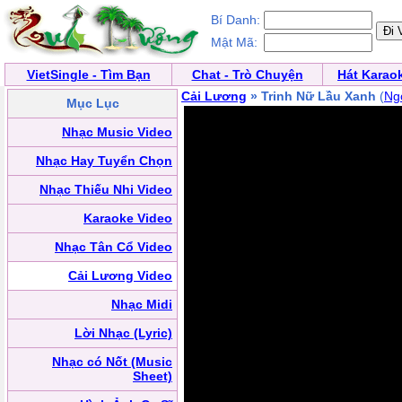
Bí Danh:
Mật Mã:
VietSingle - Tìm Bạn
Chat - Trò Chuyện
Hát Karao
Cải Lương
» Trinh Nữ Lầu Xanh
(
Ng
Mục Lục
Nhạc Music Video
Nhạc Hay Tuyển Chọn
Nhạc Thiếu Nhi Video
Karaoke Video
Nhạc Tân Cổ Video
Cải Lương Video
Nhạc Midi
Lời Nhạc (Lyric)
Nhạc có Nốt (Music
Sheet)