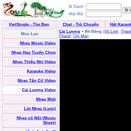
Bí Danh:
Mật Mã:
VietSingle - Tìm Bạn
Chat - Trò Chuyện
Hát Karao
Cải Lương
» Bẽ Bàng
(
Vũ Linh
,
Than
Mục Lục
Thanh
,
Chí Mai
)
Nhạc Music Video
Nhạc Hay Tuyển Chọn
Nhạc Thiếu Nhi Video
Karaoke Video
Nhạc Tân Cổ Video
Cải Lương Video
Nhạc Midi
Lời Nhạc (Lyric)
Nhạc có Nốt (Music
Sheet)