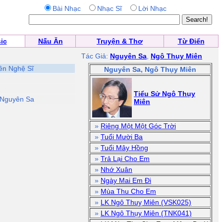
Bài Nhạc
Nhạc Sĩ
Lời Nhạc
ic
Nấu Ăn
Truyện & Thơ
Từ Điển
Tác Giả:
Nguyên Sa
,
Ngô Thụy Miên
ên Nghệ Sĩ
Nguyên Sa, Ngô Thụy Miên
Tiểu Sử Ngô Thụy
 Nguyên Sa
Miên
»
Riêng Một Một Góc Trời
»
Tuổi Mười Ba
»
Tuổi Mây Hồng
»
Trả Lại Cho Em
»
Nhớ Xuân
»
Ngày Mai Em Đi
»
Mùa Thu Cho Em
»
LK Ngô Thuỵ Miên (VSK025)
»
LK Ngô Thụy Miên (TNK041)