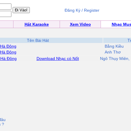
Đăng Ký / Register
Hát Karaoke
Xem Video
Nhạc Mus
Tên Bài Hát
T
 Hà Đông
Bằng Kiều
 Hà Đông
Anh Thơ
 Hà Đông
Download Nhạc có Nốt
Ngô Thụy Miên,
h
đâu
u ?