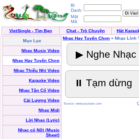
Bí
Danh:
Mật
Mã:
VietSingle - Tìm Bạn
Chat - Trò Chuyện
Hát Karao
Nhạc Hay Tuyển Chọn
» Nhạc Lính 
Mục Lục
Nhạc Music Video
▶ Nghe Nhạc
Nhạc Hay Tuyển Chọn
Nhạc Thiếu Nhi Video
⏸ Tạm dừng
Karaoke Video
Nhạc Tân Cổ Video
Cải Lương Video
Q
Source: www.youtube.com
Nhạc Midi
Lời Nhạc (Lyric)
Nhạc có Nốt (Music
Sheet)