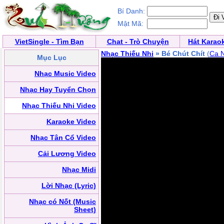
Bí Danh:
Mật Mã:
VietSingle - Tìm Bạn
Chat - Trò Chuyện
Hát Karao
Nhạc Thiếu Nhi
» Bé Chút Chít
(
Ca N
Mục Lục
Nhạc Music Video
Nhạc Hay Tuyển Chọn
Nhạc Thiếu Nhi Video
Karaoke Video
Nhạc Tân Cổ Video
Cải Lương Video
Nhạc Midi
Lời Nhạc (Lyric)
Nhạc có Nốt (Music
Sheet)