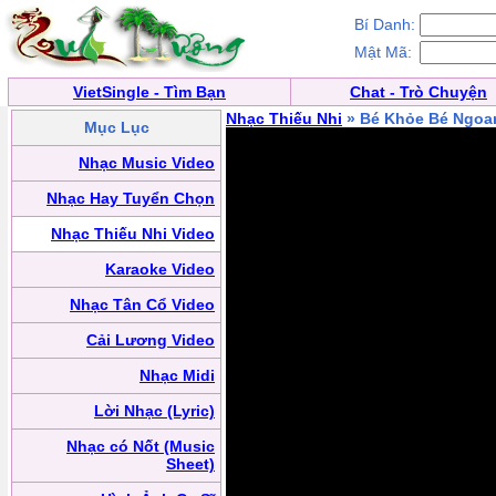
Bí Danh:
Mật Mã:
VietSingle - Tìm Bạn
Chat - Trò Chuyện
Nhạc Thiếu Nhi
» Bé Khỏe Bé Ngoa
Mục Lục
Nhạc Music Video
Nhạc Hay Tuyển Chọn
Nhạc Thiếu Nhi Video
Karaoke Video
Nhạc Tân Cổ Video
Cải Lương Video
Nhạc Midi
Lời Nhạc (Lyric)
Nhạc có Nốt (Music
Sheet)