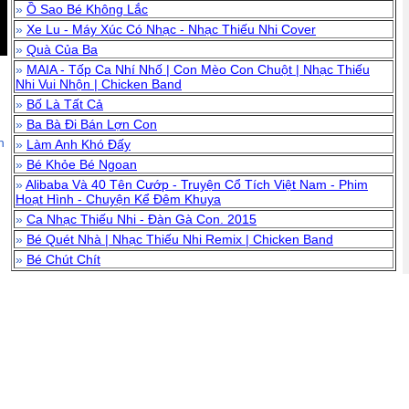
»
Ồ Sao Bé Không Lắc
»
Xe Lu - Máy Xúc Có Nhạc - Nhạc Thiếu Nhi Cover
»
Quà Của Ba
»
MAIA - Tốp Ca Nhí Nhố | Con Mèo Con Chuột | Nhạc Thiếu
Nhi Vui Nhộn | Chicken Band
»
Bố Là Tất Cả
»
Ba Bà Đi Bán Lợn Con
n
»
Làm Anh Khó Đấy
»
Bé Khỏe Bé Ngoan
»
Alibaba Và 40 Tên Cướp - Truyện Cổ Tích Việt Nam - Phim
Hoạt Hình - Chuyện Kể Đêm Khuya
»
Ca Nhạc Thiếu Nhi - Đàn Gà Con. 2015
»
Bé Quét Nhà | Nhạc Thiếu Nhi Remix | Chicken Band
»
Bé Chút Chít