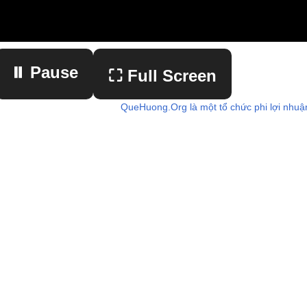
⏸ Pause
⛶ Full Screen
QueHuong.Org là một tổ chức phi lợi nhuậ
▶ Play