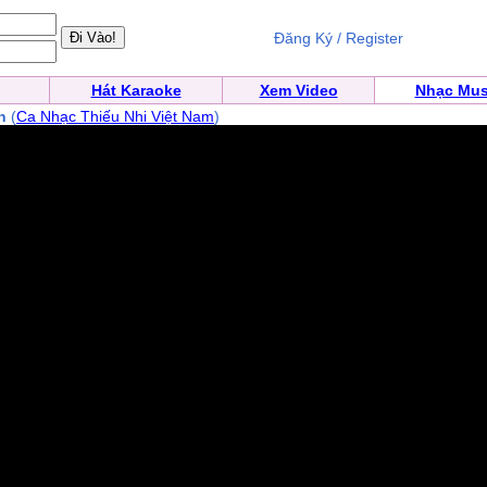
Đăng Ký / Register
Hát Karaoke
Xem Video
Nhạc Mus
n
(
Ca Nhạc Thiếu Nhi Việt Nam
)