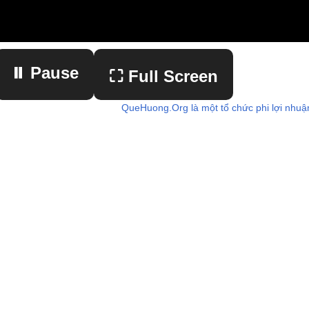
⏸ Pause
⛶ Full Screen
QueHuong.Org là một tổ chức phi lợi nhuậ
▶ Play