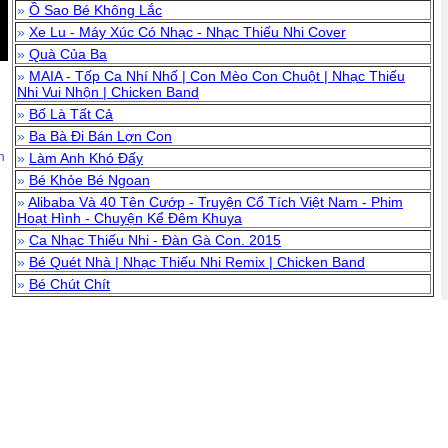
»
Ồ Sao Bé Không Lắc
»
Xe Lu - Máy Xúc Có Nhạc - Nhạc Thiếu Nhi Cover
»
Quà Của Ba
»
MAIA - Tốp Ca Nhí Nhố | Con Mèo Con Chuột | Nhạc Thiếu
Nhi Vui Nhộn | Chicken Band
»
Bố Là Tất Cả
»
Ba Bà Đi Bán Lợn Con
n
»
Làm Anh Khó Đấy
»
Bé Khỏe Bé Ngoan
»
Alibaba Và 40 Tên Cướp - Truyện Cổ Tích Việt Nam - Phim
Hoạt Hình - Chuyện Kể Đêm Khuya
»
Ca Nhạc Thiếu Nhi - Đàn Gà Con. 2015
»
Bé Quét Nhà | Nhạc Thiếu Nhi Remix | Chicken Band
»
Bé Chút Chít