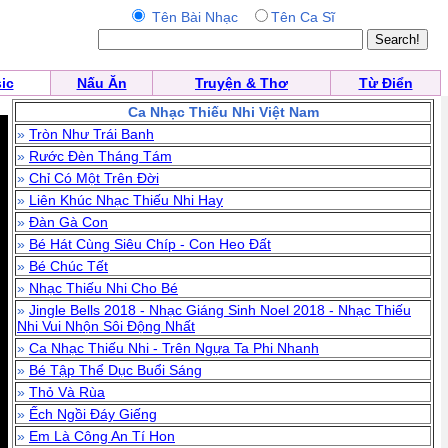
Tên Bài Nhạc
Tên Ca Sĩ
ic
Nấu Ăn
Truyện & Thơ
Từ Điển
Ca Nhạc Thiếu Nhi Việt Nam
»
Tròn Như Trái Banh
»
Rước Đèn Tháng Tám
»
Chỉ Có Một Trên Đời
»
Liên Khúc Nhạc Thiếu Nhi Hay
»
Đàn Gà Con
»
Bé Hát Cùng Siêu Chíp - Con Heo Đất
»
Bé Chúc Tết
»
Nhạc Thiếu Nhi Cho Bé
»
Jingle Bells 2018 - Nhạc Giáng Sinh Noel 2018 - Nhạc Thiếu
Nhi Vui Nhộn Sôi Động Nhất
»
Ca Nhạc Thiếu Nhi - Trên Ngựa Ta Phi Nhanh
»
Bé Tập Thể Dục Buổi Sáng
»
Thỏ Và Rùa
»
Ếch Ngồi Đáy Giếng
»
Em Là Công An Tí Hon