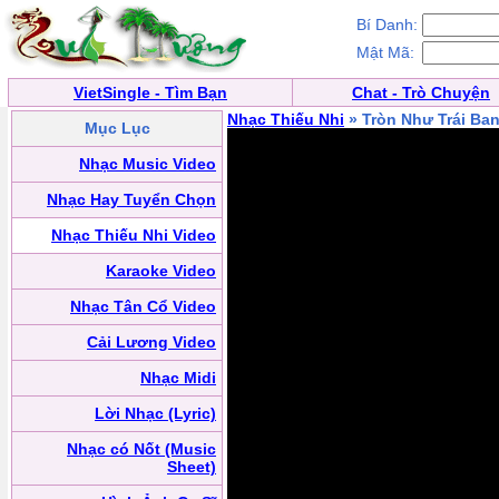
Bí Danh:
Mật Mã:
VietSingle - Tìm Bạn
Chat - Trò Chuyện
Nhạc Thiếu Nhi
» Tròn Như Trái Ba
Mục Lục
Nhạc Music Video
Nhạc Hay Tuyển Chọn
Nhạc Thiếu Nhi Video
Karaoke Video
Nhạc Tân Cổ Video
Cải Lương Video
Nhạc Midi
Lời Nhạc (Lyric)
Nhạc có Nốt (Music
Sheet)