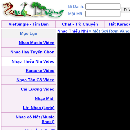
Bí Danh:
Mật Mã:
VietSingle - Tìm Bạn
Chat - Trò Chuyện
Hát Karao
Nhạc Thiếu Nhi
» Một Sợi Rơm Vàn
Mục Lục
Nhạc Music Video
Nhạc Hay Tuyển Chọn
Nhạc Thiếu Nhi Video
Karaoke Video
Nhạc Tân Cổ Video
Cải Lương Video
Nhạc Midi
Lời Nhạc (Lyric)
Nhạc có Nốt (Music
Sheet)