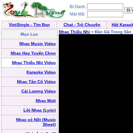
Bí Danh:
Mật Mã:
VietSingle - Tìm Bạn
Chat - Trò Chuyện
Hát Karao
Nhạc Thiếu Nhi
» Đàn Gà Trong Sân
Mục Lục
Nhạc Music Video
Nhạc Hay Tuyển Chọn
Nhạc Thiếu Nhi Video
Karaoke Video
Nhạc Tân Cổ Video
Cải Lương Video
Nhạc Midi
Lời Nhạc (Lyric)
Nhạc có Nốt (Music
Sheet)