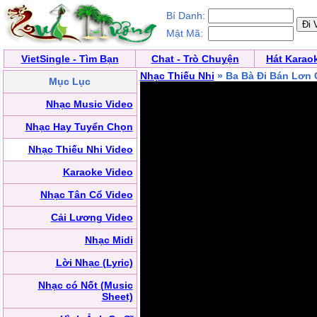
Bí Danh:
Mật Mã:
VietSingle - Tìm Bạn
Chat - Trò Chuyện
Hát Karao
Nhạc Thiếu Nhi
» Ba Bà Đi Bán Lơn
Mục Lục
Nhạc Music Video
Nhạc Hay Tuyển Chọn
Nhạc Thiếu Nhi Video
Karaoke Video
Nhạc Tân Cổ Video
Cải Lương Video
Nhạc Midi
Lời Nhạc (Lyric)
Nhạc có Nốt (Music
Sheet)