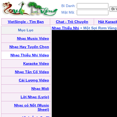
Bí Danh:
Mật Mã:
VietSingle - Tìm Bạn
Chat - Trò Chuyện
Hát Karao
Nhạc Thiếu Nhi
» Một Sợi Rơm Vàn
Mục Lục
Nhạc Music Video
Nhạc Hay Tuyển Chọn
Nhạc Thiếu Nhi Video
Karaoke Video
Nhạc Tân Cổ Video
Cải Lương Video
Nhạc Midi
Lời Nhạc (Lyric)
Nhạc có Nốt (Music
Sheet)