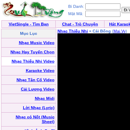
Bí Danh:
Mật Mã:
VietSingle - Tìm Bạn
Chat - Trò Chuyện
Hát Karao
Nhạc Thiếu Nhi
» Cái Bống
(
Mai Vy
)
Mục Lục
Nhạc Music Video
Nhạc Hay Tuyển Chọn
Nhạc Thiếu Nhi Video
Karaoke Video
Nhạc Tân Cổ Video
Cải Lương Video
Nhạc Midi
Lời Nhạc (Lyric)
Nhạc có Nốt (Music
Sheet)