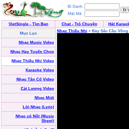
Bí Danh:
Mật Mã:
VietSingle - Tìm Bạn
Chat - Trò Chuyện
Hát Karao
Nhạc Thiếu Nhi
» Bảy Sắc Cầu Vồn
Mục Lục
Nhạc Music Video
Nhạc Hay Tuyển Chọn
Nhạc Thiếu Nhi Video
Karaoke Video
Nhạc Tân Cổ Video
Cải Lương Video
Nhạc Midi
Lời Nhạc (Lyric)
Nhạc có Nốt (Music
Sheet)