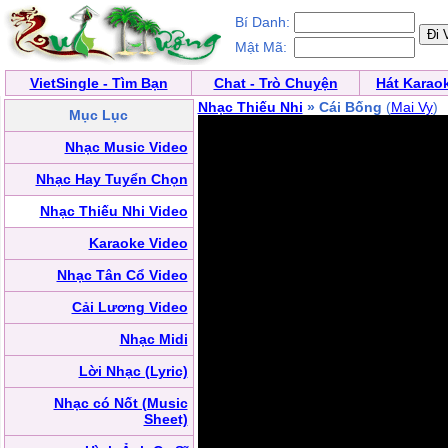
Bí Danh:
Mật Mã:
VietSingle - Tìm Bạn
Chat - Trò Chuyện
Hát Karao
Nhạc Thiếu Nhi
» Cái Bống
(
Mai Vy
)
Mục Lục
Nhạc Music Video
Nhạc Hay Tuyển Chọn
Nhạc Thiếu Nhi Video
Karaoke Video
Nhạc Tân Cổ Video
Cải Lương Video
Nhạc Midi
Lời Nhạc (Lyric)
Nhạc có Nốt (Music
Sheet)