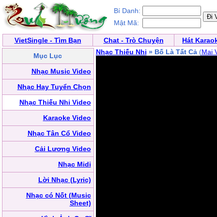
Bí Danh:
Mật Mã:
VietSingle - Tìm Bạn
Chat - Trò Chuyện
Hát Karao
Nhạc Thiếu Nhi
» Bố Là Tất Cả
(
Mai 
Mục Lục
Nhạc Music Video
Nhạc Hay Tuyển Chọn
Nhạc Thiếu Nhi Video
Karaoke Video
Nhạc Tân Cổ Video
Cải Lương Video
Nhạc Midi
Lời Nhạc (Lyric)
Nhạc có Nốt (Music
Sheet)