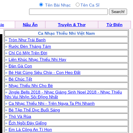
Tên Bài Nhạc
Tên Ca Sĩ
ic
Nấu Ăn
Truyện & Thơ
Từ Điển
Ca Nhạc Thiếu Nhi Việt Nam
»
Tròn Như Trái Banh
»
Rước Đèn Tháng Tám
»
Chỉ Có Một Trên Đời
»
Liên Khúc Nhạc Thiếu Nhi Hay
»
Đàn Gà Con
»
Bé Hát Cùng Siêu Chíp - Con Heo Đất
»
Bé Chúc Tết
»
Nhạc Thiếu Nhi Cho Bé
»
Jingle Bells 2018 - Nhạc Giáng Sinh Noel 2018 - Nhạc Thiếu
Nhi Vui Nhộn Sôi Động Nhất
»
Ca Nhạc Thiếu Nhi - Trên Ngựa Ta Phi Nhanh
»
Bé Tập Thể Dục Buổi Sáng
»
Thỏ Và Rùa
»
Ếch Ngồi Đáy Giếng
»
Em Là Công An Tí Hon