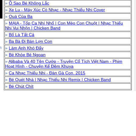
»
Ồ Sao Bé Không Lắc
»
Xe Lu - Máy Xúc Có Nhạc - Nhạc Thiếu Nhi Cover
»
Quà Của Ba
»
MAIA - Tốp Ca Nhí Nhố | Con Mèo Con Chuột | Nhạc Thiếu
Nhi Vui Nhộn | Chicken Band
»
Bố Là Tất Cả
»
Ba Bà Đi Bán Lợn Con
n
»
Làm Anh Khó Đấy
»
Bé Khỏe Bé Ngoan
»
Alibaba Và 40 Tên Cướp - Truyện Cổ Tích Việt Nam - Phim
Hoạt Hình - Chuyện Kể Đêm Khuya
»
Ca Nhạc Thiếu Nhi - Đàn Gà Con. 2015
»
Bé Quét Nhà | Nhạc Thiếu Nhi Remix | Chicken Band
»
Bé Chút Chít