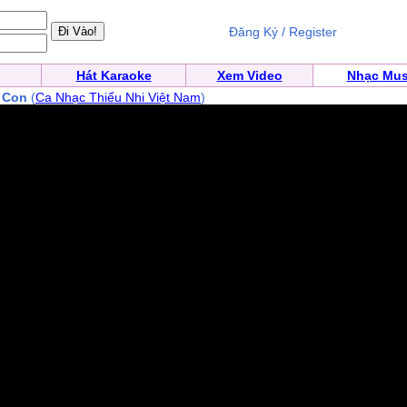
Đăng Ký / Register
Hát Karaoke
Xem Video
Nhạc Mus
 Con
(
Ca Nhạc Thiếu Nhi Việt Nam
)