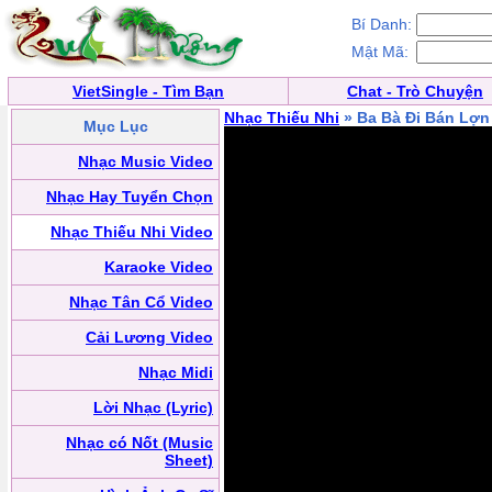
Bí Danh:
Mật Mã:
VietSingle - Tìm Bạn
Chat - Trò Chuyện
Nhạc Thiếu Nhi
» Ba Bà Đi Bán Lợn
Mục Lục
Nhạc Music Video
Nhạc Hay Tuyển Chọn
Nhạc Thiếu Nhi Video
Karaoke Video
Nhạc Tân Cổ Video
Cải Lương Video
Nhạc Midi
Lời Nhạc (Lyric)
Nhạc có Nốt (Music
Sheet)