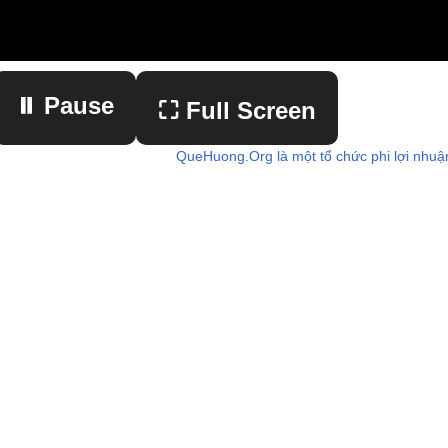
⏸ Pause
⛶ Full Screen
QueHuong.Org là một tổ chức phi lợi nhuậ
▶ Play