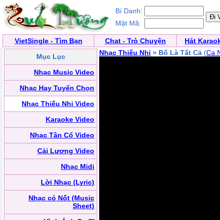
Bí Danh:
Mật Mã:
VietSingle - Tìm Bạn
Chat - Trò Chuyện
Hát Karao
Nhạc Thiếu Nhi
» Bố Là Tất Cả
(
Ca N
Mục Lục
Nhạc Music Video
Nhạc Hay Tuyển Chọn
Nhạc Thiếu Nhi Video
Karaoke Video
Nhạc Tân Cổ Video
Cải Lương Video
Nhạc Midi
Lời Nhạc (Lyric)
Nhạc có Nốt (Music
Sheet)