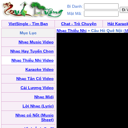
Bí Danh:
Mật Mã:
VietSingle - Tìm Bạn
Chat - Trò Chuyện
Hát Karao
Nhạc Thiếu Nhi
» Câu Hò Quê Nội
(
M
Mục Lục
Nhạc Music Video
Nhạc Hay Tuyển Chọn
Nhạc Thiếu Nhi Video
Karaoke Video
Nhạc Tân Cổ Video
Cải Lương Video
Nhạc Midi
Lời Nhạc (Lyric)
Nhạc có Nốt (Music
Sheet)