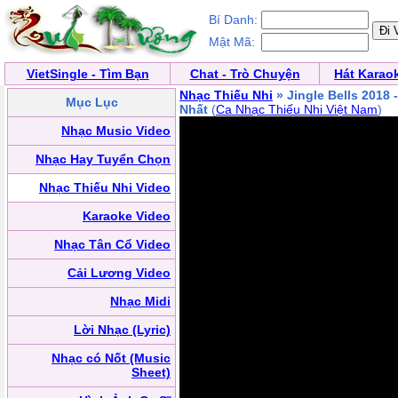
Bí Danh:
Mật Mã:
VietSingle - Tìm Bạn
Chat - Trò Chuyện
Hát Karao
Nhạc Thiếu Nhi
» Jingle Bells 2018
Mục Lục
Nhất
(
Ca Nhạc Thiếu Nhi Việt Nam
)
Nhạc Music Video
Nhạc Hay Tuyển Chọn
Nhạc Thiếu Nhi Video
Karaoke Video
Nhạc Tân Cổ Video
Cải Lương Video
Nhạc Midi
Lời Nhạc (Lyric)
Nhạc có Nốt (Music
Sheet)