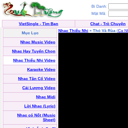
Bí Danh:
Mật Mã:
VietSingle - Tìm Bạn
Chat - Trò Chuyện
Nhạc Thiếu Nhi
» Thỏ Và Rùa
(
Ca Nh
Mục Lục
Nhạc Music Video
Nhạc Hay Tuyển Chọn
Nhạc Thiếu Nhi Video
Karaoke Video
Nhạc Tân Cổ Video
Cải Lương Video
Nhạc Midi
Lời Nhạc (Lyric)
Nhạc có Nốt (Music
Sheet)