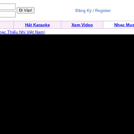
Đăng Ký / Register
Hát Karaoke
Xem Video
Nhạc Mus
ạc Thiếu Nhi Việt Nam
)