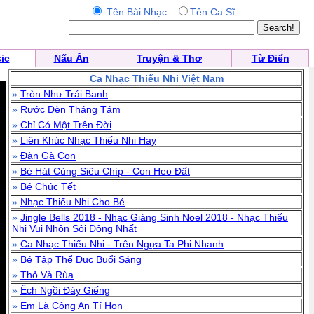
Tên Bài Nhạc
Tên Ca Sĩ
ic
Nấu Ăn
Truyện & Thơ
Từ Điển
Ca Nhạc Thiếu Nhi Việt Nam
»
Tròn Như Trái Banh
»
Rước Đèn Tháng Tám
»
Chỉ Có Một Trên Đời
»
Liên Khúc Nhạc Thiếu Nhi Hay
»
Đàn Gà Con
»
Bé Hát Cùng Siêu Chíp - Con Heo Đất
»
Bé Chúc Tết
»
Nhạc Thiếu Nhi Cho Bé
»
Jingle Bells 2018 - Nhạc Giáng Sinh Noel 2018 - Nhạc Thiếu
Nhi Vui Nhộn Sôi Động Nhất
»
Ca Nhạc Thiếu Nhi - Trên Ngựa Ta Phi Nhanh
»
Bé Tập Thể Dục Buổi Sáng
»
Thỏ Và Rùa
»
Ếch Ngồi Đáy Giếng
»
Em Là Công An Tí Hon