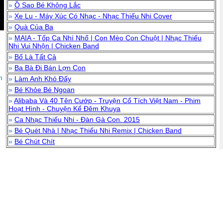
»
Ồ Sao Bé Không Lắc
»
Xe Lu - Máy Xúc Có Nhạc - Nhạc Thiếu Nhi Cover
»
Quà Của Ba
»
MAIA - Tốp Ca Nhí Nhố | Con Mèo Con Chuột | Nhạc Thiếu
Nhi Vui Nhộn | Chicken Band
»
Bố Là Tất Cả
»
Ba Bà Đi Bán Lợn Con
n
»
Làm Anh Khó Đấy
»
Bé Khỏe Bé Ngoan
»
Alibaba Và 40 Tên Cướp - Truyện Cổ Tích Việt Nam - Phim
Hoạt Hình - Chuyện Kể Đêm Khuya
»
Ca Nhạc Thiếu Nhi - Đàn Gà Con. 2015
»
Bé Quét Nhà | Nhạc Thiếu Nhi Remix | Chicken Band
»
Bé Chút Chít