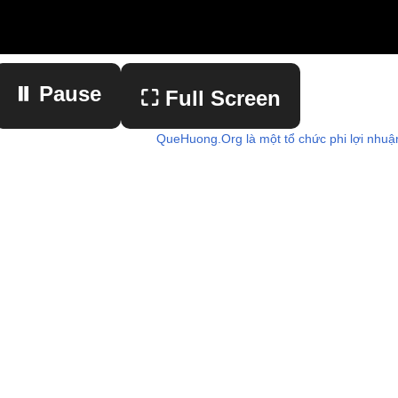
⏸ Pause
⛶ Full Screen
QueHuong.Org là một tổ chức phi lợi nhuậ
▶ Play