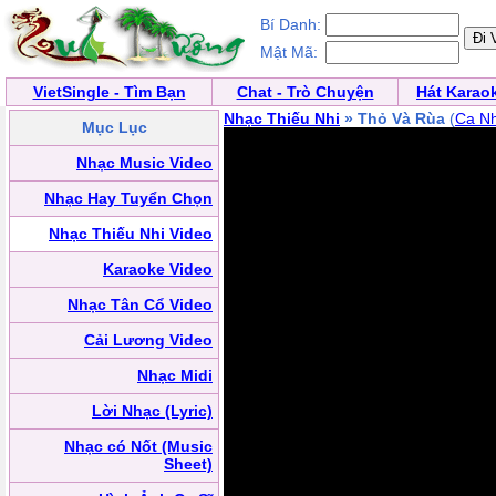
Bí Danh:
Mật Mã:
VietSingle - Tìm Bạn
Chat - Trò Chuyện
Hát Karao
Nhạc Thiếu Nhi
» Thỏ Và Rùa
(
Ca Nh
Mục Lục
Nhạc Music Video
Nhạc Hay Tuyển Chọn
Nhạc Thiếu Nhi Video
Karaoke Video
Nhạc Tân Cổ Video
Cải Lương Video
Nhạc Midi
Lời Nhạc (Lyric)
Nhạc có Nốt (Music
Sheet)