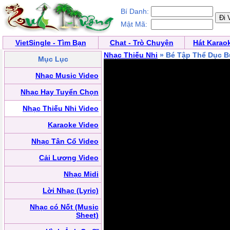
Bí Danh:
Mật Mã:
VietSingle - Tìm Bạn
Chat - Trò Chuyện
Hát Karao
Nhạc Thiếu Nhi
» Bé Tập Thể Dục B
Mục Lục
Nhạc Music Video
Nhạc Hay Tuyển Chọn
Nhạc Thiếu Nhi Video
Karaoke Video
Nhạc Tân Cổ Video
Cải Lương Video
Nhạc Midi
Lời Nhạc (Lyric)
Nhạc có Nốt (Music
Sheet)