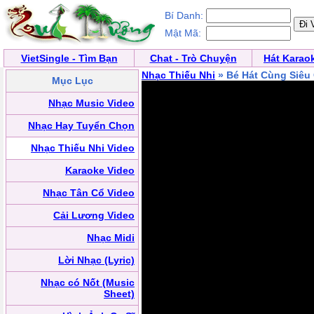
Bí Danh:
Mật Mã:
VietSingle - Tìm Bạn
Chat - Trò Chuyện
Hát Karao
Nhạc Thiếu Nhi
» Bé Hát Cùng Siêu 
Mục Lục
Nhạc Music Video
Nhạc Hay Tuyển Chọn
Nhạc Thiếu Nhi Video
Karaoke Video
Nhạc Tân Cổ Video
Cải Lương Video
Nhạc Midi
Lời Nhạc (Lyric)
Nhạc có Nốt (Music
Sheet)