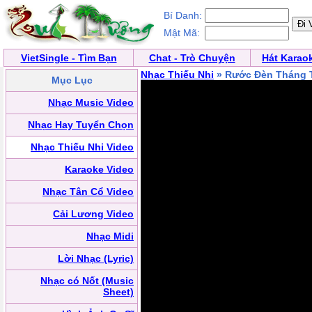
Bí Danh:
Mật Mã:
VietSingle - Tìm Bạn
Chat - Trò Chuyện
Hát Karao
Nhạc Thiếu Nhi
» Rước Đèn Tháng
Mục Lục
Nhạc Music Video
Nhạc Hay Tuyển Chọn
Nhạc Thiếu Nhi Video
Karaoke Video
Nhạc Tân Cổ Video
Cải Lương Video
Nhạc Midi
Lời Nhạc (Lyric)
Nhạc có Nốt (Music
Sheet)