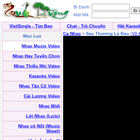
Bí Danh:
Mật Mã:
VietSingle - Tìm Bạn
Chat - Trò Chuyện
Hát Karao
Ca Nhạc
» Sau Thương Là Đau
(
Võ 
Mục Lục
Nhạc Music Video
Nhạc Hay Tuyển Chọn
Nhạc Thiếu Nhi Video
Karaoke Video
Nhạc Tân Cổ Video
Cải Lương Video
Nhạc Midi
Lời Nhạc (Lyric)
Nhạc có Nốt (Music
Sheet)