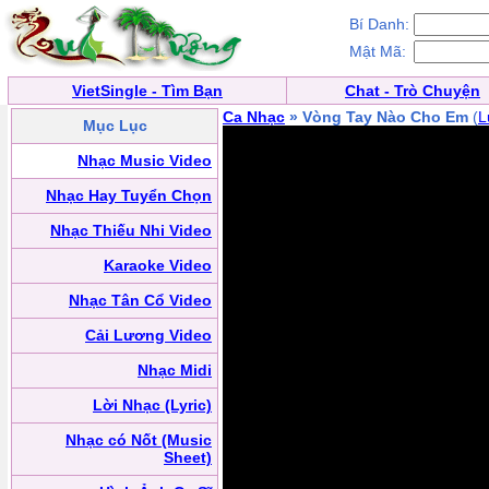
Bí Danh:
Mật Mã:
VietSingle - Tìm Bạn
Chat - Trò Chuyện
Ca Nhạc
» Vòng Tay Nào Cho Em
(
L
Mục Lục
Nhạc Music Video
Nhạc Hay Tuyển Chọn
Nhạc Thiếu Nhi Video
Karaoke Video
Nhạc Tân Cổ Video
Cải Lương Video
Nhạc Midi
Lời Nhạc (Lyric)
Nhạc có Nốt (Music
Sheet)