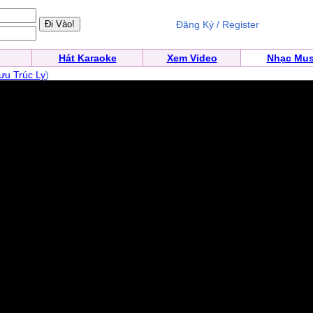
Đăng Ký / Register
Hát Karaoke
Xem Video
Nhạc Mus
ưu Trúc Ly
)