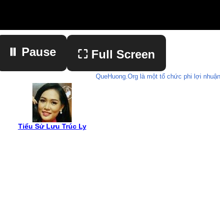
⏸ Pause
⛶ Full Screen
QueHuong.Org là một tổ chức phi lợi nhuận
▶ Play
Tiểu Sử Lưu Trúc Ly