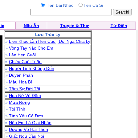
Tên Bài Nhạc
Tên Ca Sĩ
ic
Nấu Ăn
Truyện & Thơ
Từ Điển
Lưu Trúc Ly
»
Liên Khúc Lần Hẹn Cuối, Đôi Ngã Chia Ly
»
Vòng Tay Nào Cho Em
»
Lần Hẹn Cuối
»
Chiều Cuối Tuần
»
Người Tình Không Đến
»
Duyên Phận
»
Màu Hoa Bí
»
Tâm Sự Đời Tôi
»
Hoa Nở Về Đêm
»
Mưa Rừng
»
Tội Tình
»
Tình Yêu Cô Đơn
»
Nếu Em Là Giai Nhân
»
Đường Về Hai Thôn
»
Giấc Ngủ Đầu Nôi