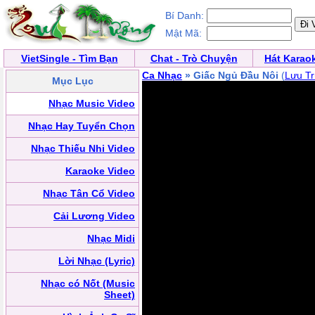
Bí Danh:
Mật Mã:
VietSingle - Tìm Bạn
Chat - Trò Chuyện
Hát Karao
Ca Nhạc
» Giấc Ngủ Đầu Nôi
(
Lưu Tr
Mục Lục
Nhạc Music Video
Nhạc Hay Tuyển Chọn
Nhạc Thiếu Nhi Video
Karaoke Video
Nhạc Tân Cổ Video
Cải Lương Video
Nhạc Midi
Lời Nhạc (Lyric)
Nhạc có Nốt (Music
Sheet)