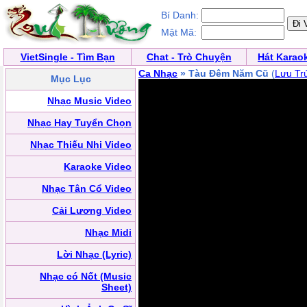
Bí Danh:
Mật Mã:
VietSingle - Tìm Bạn
Chat - Trò Chuyện
Hát Karao
Ca Nhạc
» Tàu Đêm Năm Cũ
(
Lưu Tr
Mục Lục
Nhạc Music Video
Nhạc Hay Tuyển Chọn
Nhạc Thiếu Nhi Video
Karaoke Video
Nhạc Tân Cổ Video
Cải Lương Video
Nhạc Midi
Lời Nhạc (Lyric)
Nhạc có Nốt (Music
Sheet)