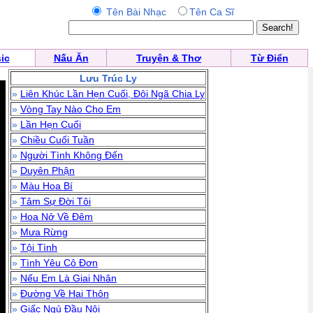
Tên Bài Nhạc
Tên Ca Sĩ
ic
Nấu Ăn
Truyện & Thơ
Từ Điển
Lưu Trúc Ly
»
Liên Khúc Lần Hẹn Cuối, Đôi Ngã Chia Ly
»
Vòng Tay Nào Cho Em
»
Lần Hẹn Cuối
»
Chiều Cuối Tuần
»
Người Tình Không Đến
»
Duyên Phận
»
Màu Hoa Bí
»
Tâm Sự Đời Tôi
»
Hoa Nở Về Đêm
»
Mưa Rừng
»
Tội Tình
»
Tình Yêu Cô Đơn
»
Nếu Em Là Giai Nhân
»
Đường Về Hai Thôn
»
Giấc Ngủ Đầu Nôi