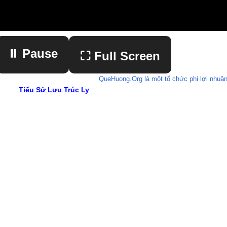
⏸ Pause
⛶ Full Screen
QueHuong.Org là một tổ chức phi lợi nhuận
Tiểu Sử Lưu Trúc Ly
▶ Play