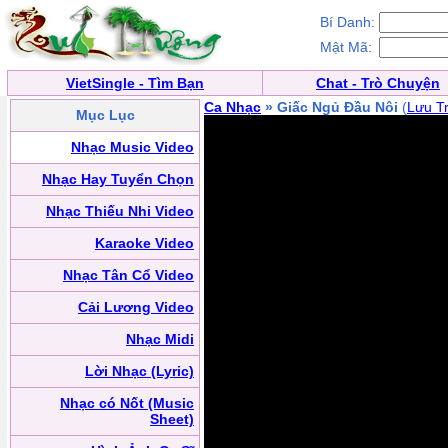
Bí Danh:
Mật Mã:
VietSingle - Tìm Bạn
Chat - Trò Chuyện
Ca Nhạc
» Giấc Ngủ Đầu Nôi
(
Lưu Tr
Mục Lục
Nhạc Music Video
Nhạc Hay Tuyển Chọn
Nhạc Thiếu Nhi Video
Karaoke Video
Nhạc Tân Cổ Video
Cải Lương Video
Nhạc Midi
Lời Nhạc (Lyric)
Nhạc có Nốt (Music
Sheet)