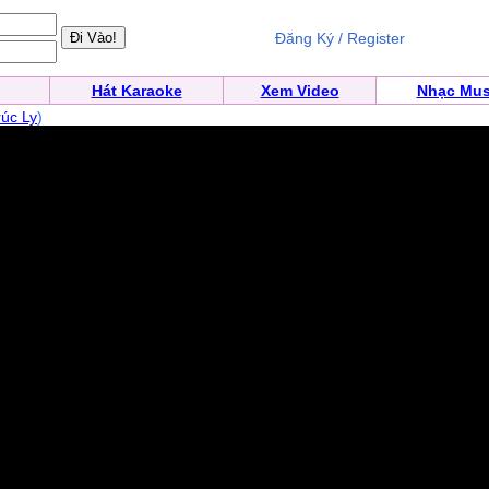
Đăng Ký / Register
Hát Karaoke
Xem Video
Nhạc Mus
úc Ly
)