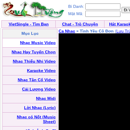
Bí Danh:
Mật Mã:
VietSingle - Tìm Bạn
Chat - Trò Chuyện
Hát Karao
Ca Nhạc
» Tình Yêu Cô Đơn
(
Lưu Tr
Mục Lục
Nhạc Music Video
Nhạc Hay Tuyển Chọn
Nhạc Thiếu Nhi Video
Karaoke Video
Nhạc Tân Cổ Video
Cải Lương Video
Nhạc Midi
Lời Nhạc (Lyric)
Nhạc có Nốt (Music
Sheet)