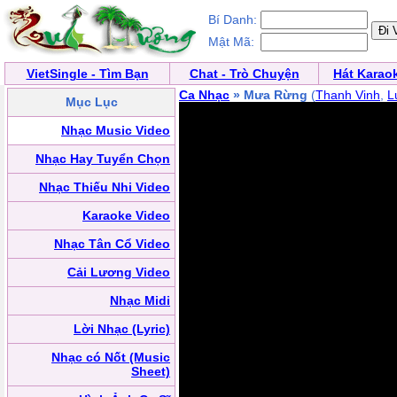
Bí Danh:
Mật Mã:
VietSingle - Tìm Bạn
Chat - Trò Chuyện
Hát Karao
Ca Nhạc
» Mưa Rừng
(
Thanh Vinh
,
L
Mục Lục
Nhạc Music Video
Nhạc Hay Tuyển Chọn
Nhạc Thiếu Nhi Video
Karaoke Video
Nhạc Tân Cổ Video
Cải Lương Video
Nhạc Midi
Lời Nhạc (Lyric)
Nhạc có Nốt (Music
Sheet)