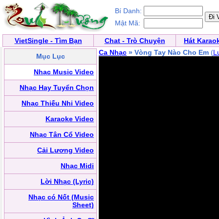
Bí Danh:
Mật Mã:
VietSingle - Tìm Bạn
Chat - Trò Chuyện
Hát Karao
Ca Nhạc
» Vòng Tay Nào Cho Em
(
L
Mục Lục
Nhạc Music Video
Nhạc Hay Tuyển Chọn
Nhạc Thiếu Nhi Video
Karaoke Video
Nhạc Tân Cổ Video
Cải Lương Video
Nhạc Midi
Lời Nhạc (Lyric)
Nhạc có Nốt (Music
Sheet)