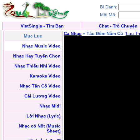
Bí Danh:
Mật Mã:
VietSingle - Tìm Bạn
Chat - Trò Chuyện
Ca Nhạc
» Tàu Đêm Năm Cũ
(
Lưu Tr
Mục Lục
Nhạc Music Video
Nhạc Hay Tuyển Chọn
Nhạc Thiếu Nhi Video
Karaoke Video
Nhạc Tân Cổ Video
Cải Lương Video
Nhạc Midi
Lời Nhạc (Lyric)
Nhạc có Nốt (Music
Sheet)