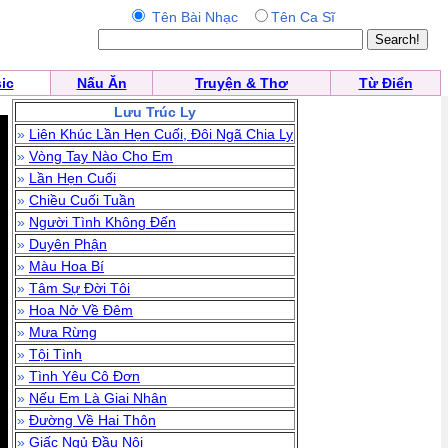
Tên Bài Nhạc
Tên Ca Sĩ
ic
Nấu Ăn
Truyện & Thơ
Từ Điển
Lưu Trúc Ly
»
Liên Khúc Lần Hẹn Cuối, Đôi Ngã Chia Ly
»
Vòng Tay Nào Cho Em
»
Lần Hẹn Cuối
»
Chiều Cuối Tuần
»
Người Tình Không Đến
»
Duyên Phận
»
Màu Hoa Bí
»
Tâm Sự Đời Tôi
»
Hoa Nở Về Đêm
»
Mưa Rừng
»
Tội Tình
»
Tình Yêu Cô Đơn
»
Nếu Em Là Giai Nhân
»
Đường Về Hai Thôn
»
Giấc Ngủ Đầu Nôi