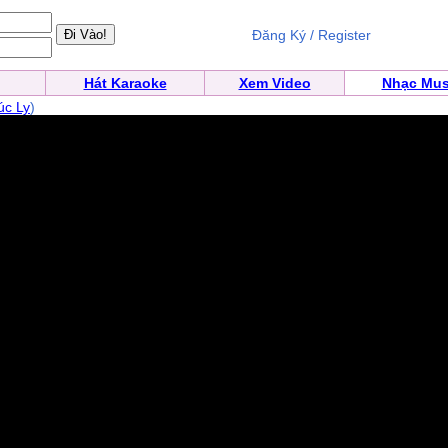
Đăng Ký / Register
Hát Karaoke
Xem Video
Nhạc Mus
úc Ly
)