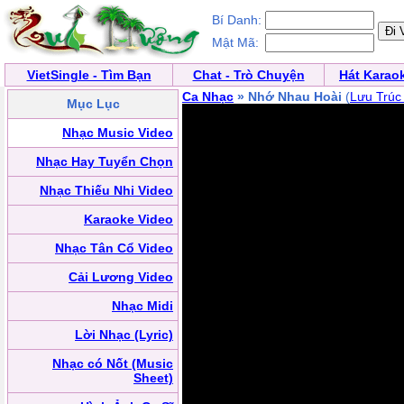
Bí Danh:
Mật Mã:
VietSingle - Tìm Bạn
Chat - Trò Chuyện
Hát Karao
Ca Nhạc
» Nhớ Nhau Hoài
(
Lưu Trúc
Mục Lục
Nhạc Music Video
Nhạc Hay Tuyển Chọn
Nhạc Thiếu Nhi Video
Karaoke Video
Nhạc Tân Cổ Video
Cải Lương Video
Nhạc Midi
Lời Nhạc (Lyric)
Nhạc có Nốt (Music
Sheet)