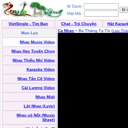
Bí Danh:
Mật Mã:
VietSingle - Tìm Bạn
Chat - Trò Chuyện
Hát Karao
Ca Nhạc
» Ba Tháng Tạ Từ
(
Lưu Trú
Mục Lục
Nhạc Music Video
Nhạc Hay Tuyển Chọn
Nhạc Thiếu Nhi Video
Karaoke Video
Nhạc Tân Cổ Video
Cải Lương Video
Nhạc Midi
Lời Nhạc (Lyric)
Nhạc có Nốt (Music
Sheet)