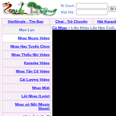
Bí Danh:
Mật Mã:
VietSingle - Tìm Bạn
Chat - Trò Chuyện
Hát Karao
Ca Nhạc
» Liên Khúc Lần Hẹn Cuối,
Mục Lục
Nhạc Music Video
Nhạc Hay Tuyển Chọn
Nhạc Thiếu Nhi Video
Karaoke Video
Nhạc Tân Cổ Video
Cải Lương Video
Nhạc Midi
Lời Nhạc (Lyric)
Nhạc có Nốt (Music
Sheet)