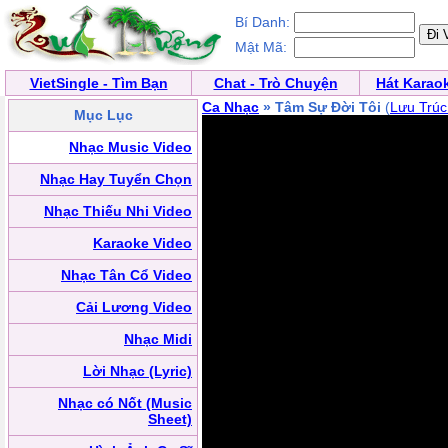
Bí Danh:
Mật Mã:
VietSingle - Tìm Bạn
Chat - Trò Chuyện
Hát Karao
Ca Nhạc
» Tâm Sự Đời Tôi
(
Lưu Trúc
Mục Lục
Nhạc Music Video
Nhạc Hay Tuyển Chọn
Nhạc Thiếu Nhi Video
Karaoke Video
Nhạc Tân Cổ Video
Cải Lương Video
Nhạc Midi
Lời Nhạc (Lyric)
Nhạc có Nốt (Music
Sheet)