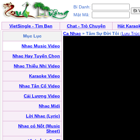
Bí Danh:
Mật Mã:
VietSingle - Tìm Bạn
Chat - Trò Chuyện
Hát Karao
Ca Nhạc
» Tâm Sự Đời Tôi
(
Lưu Trúc
Mục Lục
Nhạc Music Video
Nhạc Hay Tuyển Chọn
Nhạc Thiếu Nhi Video
Karaoke Video
Nhạc Tân Cổ Video
Cải Lương Video
Nhạc Midi
Lời Nhạc (Lyric)
Nhạc có Nốt (Music
Sheet)