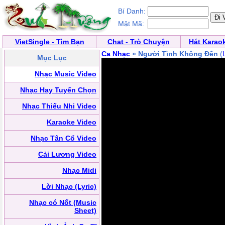
Bí Danh:
Mật Mã:
VietSingle - Tìm Bạn
Chat - Trò Chuyện
Hát Karao
Ca Nhạc
» Người Tình Không Đến
(
Mục Lục
Nhạc Music Video
Nhạc Hay Tuyển Chọn
Nhạc Thiếu Nhi Video
Karaoke Video
Nhạc Tân Cổ Video
Cải Lương Video
Nhạc Midi
Lời Nhạc (Lyric)
Nhạc có Nốt (Music
Sheet)