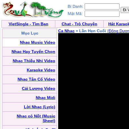
Bí Danh:
Mật Mã:
VietSingle - Tìm Bạn
Chat - Trò Chuyện
Hát Karao
Ca Nhạc
» Lần Hẹn Cuối
(
Đông Dươ
Mục Lục
Nhạc Music Video
Nhạc Hay Tuyển Chọn
Nhạc Thiếu Nhi Video
Karaoke Video
Nhạc Tân Cổ Video
Cải Lương Video
Nhạc Midi
Lời Nhạc (Lyric)
Nhạc có Nốt (Music
Sheet)