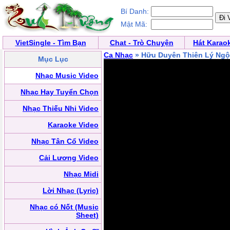
Bí Danh:
Mật Mã:
VietSingle - Tìm Bạn
Chat - Trò Chuyện
Hát Karao
Ca Nhạc
» Hữu Duyên Thiên Lý Ngộ
Mục Lục
Nhạc Music Video
Nhạc Hay Tuyển Chọn
Nhạc Thiếu Nhi Video
Karaoke Video
Nhạc Tân Cổ Video
Cải Lương Video
Nhạc Midi
Lời Nhạc (Lyric)
Nhạc có Nốt (Music
Sheet)