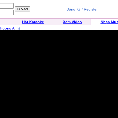
Đăng Ký / Register
Hát Karaoke
Xem Video
Nhạc Mus
Phương Anh
)