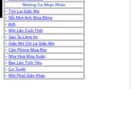
Những Ca Nhạc Khác
»
Tìm Lại Giấc Mơ
»
Nỗi Nhớ Anh Mùa Đông
»
Anh
»
Một Lần Cuối Thôi
»
Sao Ta Lặng Im
»
Giấc Mơ Chỉ Là Giấc Mơ
.
»
Căn Phòng Mưa Rơi
»
Như Hoa Mùa Xuân
»
Bay Lên Tình Yêu
»
Cự Tuyệt
»
Một Phút Giây Khác