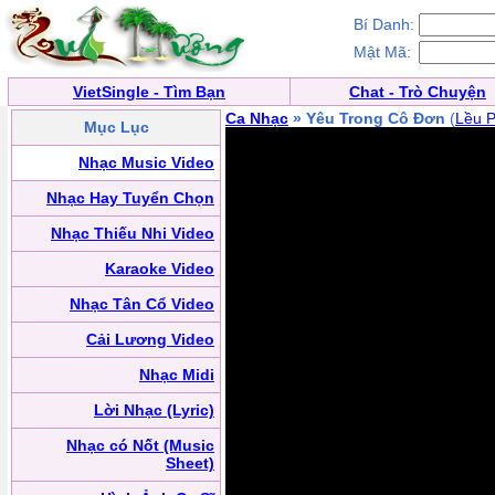
Bí Danh:
Mật Mã:
VietSingle - Tìm Bạn
Chat - Trò Chuyện
Ca Nhạc
» Yêu Trong Cô Đơn
(
Lều 
Mục Lục
Nhạc Music Video
Nhạc Hay Tuyển Chọn
Nhạc Thiếu Nhi Video
Karaoke Video
Nhạc Tân Cổ Video
Cải Lương Video
Nhạc Midi
Lời Nhạc (Lyric)
Nhạc có Nốt (Music
Sheet)