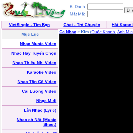
Bí Danh:
Mật Mã:
VietSingle - Tìm Bạn
Chat - Trò Chuyện
Hát Karao
Ca Nhạc
» Kim
(
Quốc Khanh
,
Ánh Min
Mục Lục
Nhạc Music Video
Nhạc Hay Tuyển Chọn
Nhạc Thiếu Nhi Video
Karaoke Video
Nhạc Tân Cổ Video
Cải Lương Video
Nhạc Midi
Lời Nhạc (Lyric)
Nhạc có Nốt (Music
Sheet)