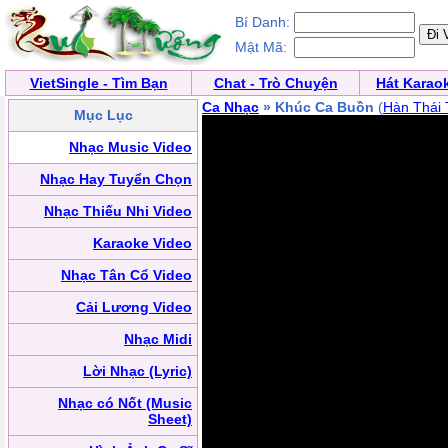
Bí Danh:
Mật Mã:
VietSingle - Tìm Bạn
Chat - Trò Chuyện
Hát Karao
Ca Nhạc
» Khúc Ca Buồn
(
Hàn Thái 
Mục Lục
Nhạc Music Video
Nhạc Hay Tuyển Chọn
Nhạc Thiếu Nhi Video
Karaoke Video
Nhạc Tân Cổ Video
Cải Lương Video
Nhạc Midi
Lời Nhạc (Lyric)
Nhạc có Nốt (Music
Sheet)