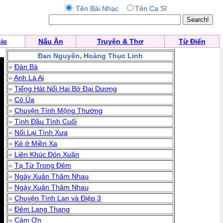
Tên Bài Nhạc
Tên Ca Sĩ
ic
Nấu Ăn
Truyện & Thơ
Từ Điển
Đan Nguyên, Hoàng Thục Linh
»
Đàn Bà
»
Anh Là Ai
»
Tiếng Hát Nối Hai Bờ Đại Dương
»
Cỏ Úa
»
Chuyện Tình Mộng Thường
»
Tình Đầu Tình Cuối
»
Nối Lại Tình Xưa
»
Kẻ ở Miền Xa
»
Liên Khúc Đón Xuân
»
Tạ Từ Trong Đêm
»
Ngày Xuân Thăm Nhau
»
Ngày Xuân Thăm Nhau
»
Chuyện Tình Lan và Điệp 3
»
Đêm Lang Thang
»
Cảm Ơn