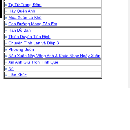
»
Tạ Từ Trong Đêm
»
Hãy Quên Anh
»
Mùa Xuân Lá Khô
»
Con Đường Mang Tên Em
»
Hận Đồ Bàn
»
Thiên Duyên Tiền Định
»
Chuyện Tình Lan và Điệp 3
.
»
Phượng Buồn
»
Nếu Xuân Này Vắng Anh & Khúc Nhạc Ngày Xuân
»
Xin Anh Giữ Trọn Tình Quê
»
Nó
»
Liên Khúc