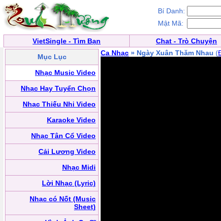
Bí Danh:
Mật Mã:
VietSingle - Tìm Bạn
Chat - Trò Chuyện
Ca Nhạc
» Ngày Xuân Thăm Nhau
(
Mục Lục
Nhạc Music Video
Nhạc Hay Tuyển Chọn
Nhạc Thiếu Nhi Video
Karaoke Video
Nhạc Tân Cổ Video
Cải Lương Video
Nhạc Midi
Lời Nhạc (Lyric)
Nhạc có Nốt (Music
Sheet)