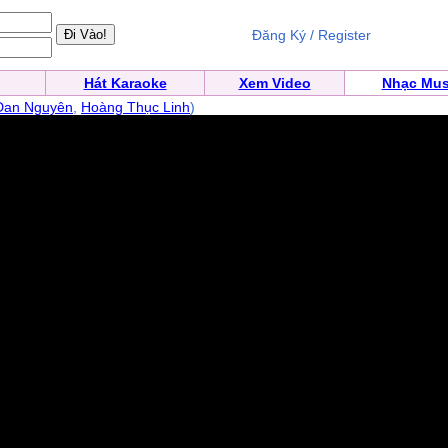
Đăng Ký / Register
Hát Karaoke
Xem Video
Nhạc Mus
Đan Nguyên
,
Hoàng Thục Linh
)