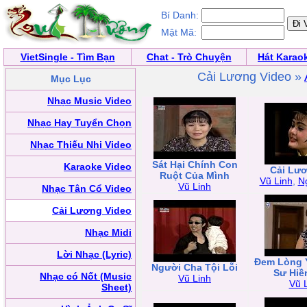
Bí Danh:
Mật Mã:
VietSingle - Tìm Bạn
Chat - Trò Chuyện
Hát Karao
Cải Lương Video »
Mục Lục
Nhạc Music Video
Nhạc Hay Tuyển Chọn
Nhạc Thiếu Nhi Video
Sát Hại Chính Con
Karaoke Video
Cải Lư
Ruột Của Mình
Vũ Linh
,
N
Vũ Linh
Nhạc Tân Cổ Video
Cải Lương Video
Nhạc Midi
Lời Nhạc (Lyric)
Đem Lòng 
Người Cha Tội Lỗi
Sư Hiề
Nhạc có Nốt (Music
Vũ Linh
Vũ 
Sheet)