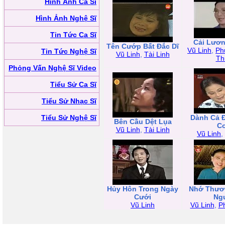
Hình Ảnh Ca Sĩ
Hình Ảnh Nghệ Sĩ
Tin Tức Ca Sĩ
Cải Lươn
Tên Cướp Bất Đắc Dĩ
Vũ Linh
,
Ph
Tin Tức Nghệ Sĩ
Vũ Linh
,
Tài Linh
Th
Phỏng Vấn Nghệ Sĩ Video
Tiểu Sử Ca Sĩ
Tiểu Sử Nhạc Sĩ
Tiểu Sử Nghệ Sĩ
Dành Cả Đ
Bên Cầu Dệt Lụa
C
Vũ Linh
,
Tài Linh
Vũ Linh
,
Hủy Hôn Trong Ngày
Nhớ Thươ
Cưới
Ng
Vũ Linh
Vũ Linh
,
P