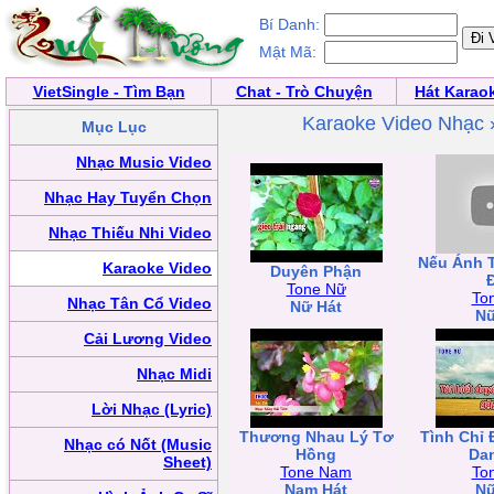
Bí Danh:
Mật Mã:
VietSingle - Tìm Bạn
Chat - Trò Chuyện
Hát Karao
Karaoke Video Nhạc
Mục Lục
Nhạc Music Video
Nhạc Hay Tuyển Chọn
Nhạc Thiếu Nhi Video
Nếu Ánh 
Karaoke Video
Duyên Phận
Tone Nữ
To
Nhạc Tân Cổ Video
Nữ Hát
Nữ
Cải Lương Video
Nhạc Midi
Lời Nhạc (Lyric)
Thương Nhau Lý Tơ
Tình Chỉ 
Nhạc có Nốt (Music
Hồng
Da
Sheet)
Tone Nam
To
Nam Hát
Nữ