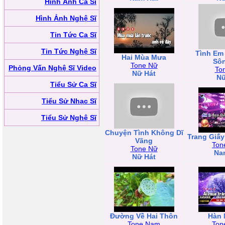
Hình Ảnh Ca Sĩ
Hình Ảnh Nghệ Sĩ
Tin Tức Ca Sĩ
Tin Tức Nghệ Sĩ
Tình Em
Hai Mùa Mưa
Sôn
Tone Nữ
Phỏng Vấn Nghệ Sĩ Video
To
Nữ Hát
Nữ
Tiểu Sử Ca Sĩ
Tiểu Sử Nhạc Sĩ
Tiểu Sử Nghệ Sĩ
Chuyện Tình Không Dĩ
Trang Giấy
Vãng
Ton
Tone Nữ
Na
Nữ Hát
Đường Về Hai Thôn
Hàn 
Tone Nam
Ton