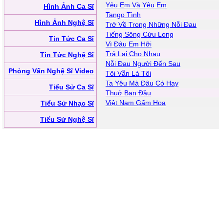
Yêu Em Và Yêu Em
Hình Ảnh Ca Sĩ
Tango Tình
Hình Ảnh Nghệ Sĩ
Trở Về Trong Những Nỗi Đau
Tiếng Sông Cửu Long
Tin Tức Ca Sĩ
Vì Đâu Em Hỡi
Trả Lại Cho Nhau
Tin Tức Nghệ Sĩ
Nỗi Đau Người Đến Sau
Phỏng Vấn Nghệ Sĩ Video
Tôi Vẫn Là Tôi
Ta Yêu Mà Đâu Có Hay
Tiểu Sử Ca Sĩ
Thuở Ban Đầu
Việt Nam Gấm Hoa
Tiểu Sử Nhạc Sĩ
Tiểu Sử Nghệ Sĩ