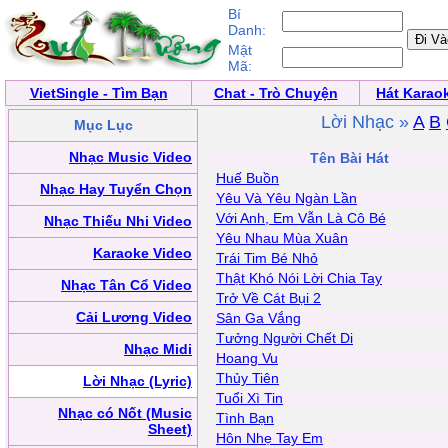
Bí
Danh:
Mật
Mã:
VietSingle - Tìm Bạn
Chat - Trò Chuyện
Hát Karao
Lời Nhạc »
A
B
Mục Lục
Nhạc Music Video
Tên Bài Hát
Huế Buồn
Nhạc Hay Tuyển Chọn
Yêu Và Yêu Ngàn Lần
Với Anh, Em Vẫn Là Cô Bé
Nhạc Thiếu Nhi Video
Yêu Nhau Mùa Xuân
Karaoke Video
Trái Tim Bé Nhỏ
Thật Khó Nói Lời Chia Tay
Nhạc Tân Cổ Video
Trở Về Cát Bụi 2
Cải Lương Video
Sân Ga Vắng
Tưởng Người Chết Di
Nhạc Midi
Hoang Vu
Thủy Tiên
Lời Nhạc (Lyric)
Tuổi Xì Tin
Nhạc có Nốt (Music
Tình Bạn
Sheet)
Hôn Nhẹ Tay Em